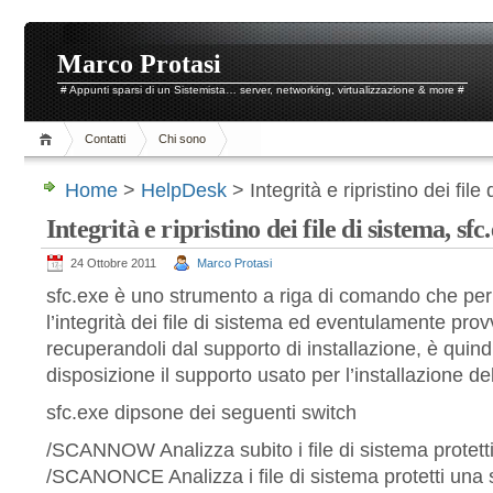
Marco Protasi
# Appunti sparsi di un Sistemista… server, networking, virtualizzazione & more #
Contatti
Chi sono
Home
>
HelpDesk
> Integrità e ripristino dei file
Integrità e ripristino dei file di sistema, sfc
24 Ottobre 2011
Marco Protasi
sfc.exe è uno strumento a riga di comando che perm
l’integrità dei file di sistema ed eventulamente provv
recuperandoli dal supporto di installazione, è quin
disposizione il supporto usato per l’installazione de
sfc.exe dipsone dei seguenti switch
/SCANNOW Analizza subito i file di sistema protetti
/SCANONCE Analizza i file di sistema protetti una s