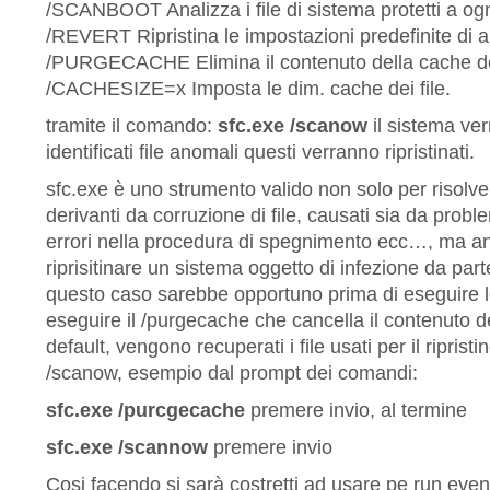
/SCANBOOT Analizza i file di sistema protetti a ogn
/REVERT Ripristina le impostazioni predefinite di an
/PURGECACHE Elimina il contenuto della cache dei
/CACHESIZE=x Imposta le dim. cache dei file.
tramite il comando:
sfc.exe /scanow
il sistema ver
identificati file anomali questi verranno ripristinati.
sfc.exe è uno strumento valido non solo per risolve
derivanti da corruzione di file, causati sia da probl
errori nella procedura di spegnimento ecc…, ma an
riprisitinare un sistema oggetto di infezione da part
questo caso sarebbe opportuno prima di eseguire 
eseguire il /purgecache che cancella il contenuto d
default, vengono recuperati i file usati per il ripri
/scanow, esempio dal prompt dei comandi:
sfc.exe /purcgecache
premere invio, al termine
sfc.exe /scannow
premere invio
Cosi facendo si sarà costretti ad usare pe run eventua