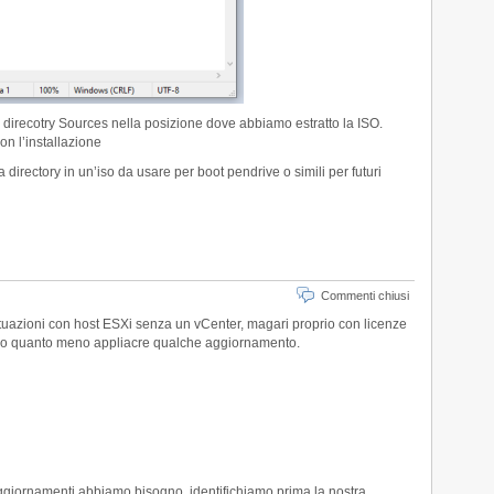
a direcotry Sources nella posizione dove abbiamo estratto la ISO.
n l’installazione
 directory in un’iso da usare per boot pendrive o simili per futuri
Commenti chiusi
s ituazioni con host ESXi senza un vCenter, magari proprio con licenze
re o quanto meno appliacre qualche aggiornamento.
ggiornamenti abbiamo bisogno, identifichiamo prima la nostra