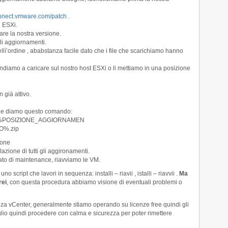
onnect.vmware.com/patch
.
i ESXi.
care la nostra versione.
li aggiornamenti.
lì’ordine , ababstanza facile dato che i file che scarichiamo hanno
i andiamo a caricare sul nostro host ESXi o li mettiamo in una posizione
 già attivo.
i e diamo questo comando:
 -d /%POSIZIONE_AGGIORNAMEN
%.zip
ione
azione di tutti gli aggironamenti.
tato di maintenance, riavviamo le VM.
script che lavori in sequenza: installi – riavii , istalli – riavvii .
Ma
rei
, con questa procedura abbiamo visione di eventuali problemi o
nza vCenter, generalmente stiamo operando su licenze free quindi gli
eglio quindi procedere con calma e sicurezza per poter rimettere