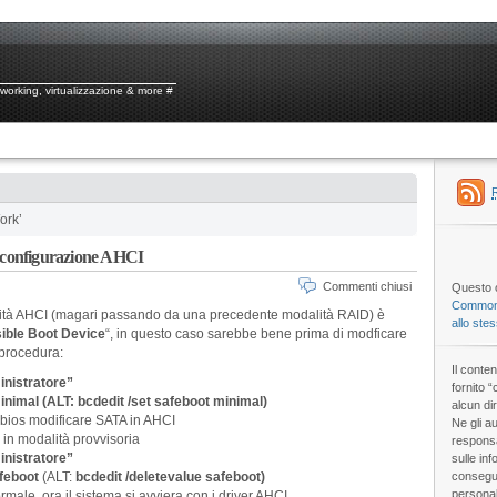
tworking, virtualizzazione & more #
ork’
n configurazione AHCI
Commenti chiusi
Questo o
Commons
alità AHCI (magari passando da una precedente modalità RAID) è
allo ste
ible Boot Device
“, in questo caso sarebbe bene prima di modficare
 procedura:
Il conte
nistratore”
fornito 
inimal (ALT: bcdedit /set safeboot minimal)
alcun dir
 bios modificare SATA in AHCI
Ne gli au
 in modalità provvisoria
responsa
nistratore”
sulle inf
afeboot
(ALT:
bcdedit /deletevalue safeboot)
consegue
personal
ale, ora il sistema si avviera con i driver AHCI