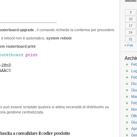
3
10
17
outerboard upgrade
, il comando richiede la conferma per procedere
24
 il reboot non è automatico,
system reboot
31
« Feb
em routerboard print
Archi
Feb
Lug
Feb
Di
Gi
Ma
Feb
 può essere scriptato qualora si abbia necessità di distribuirlo su
No
ria gestione centralizzata.
Ott
Gi
Apr
uscita a convalidare il codice prodotto
Ge