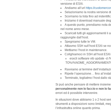
versione di ESXi.
Andiamo all’url
https://customerc
Selazioniamo la nostra versione d
Scorriamo la lista fino ad indentifi
Iniziamo il download manuale deg
A questo punto, prendiamo nota del
nel nome anno mese.
Scaricati tutti gli aggiornamenti l
raggiungile dall’host.
Spegniamo tutte le VM.
Attiavmo SSH sull’host ESXi se non
Mettiamo l’host in maintenance.
Collghiamoci in SSH all’host ESX
esxcli software vib update
TO%/%NOME_AGGIORNAMENTO
Ravviamo al termine dell’installaz
Ripete l’operazione… fino al’install
Terminato, togliatmo l’host dallo s
Si può anche pensare di mettere insieme uno 
personalmente non lo faccio e non lo fa
errori ed è possibile intervenire.
In situazioni dove abbiamo 1 o 2 host se
strumenti a disposizioni sono limitati, m
l’infrastruttra online quanto prima.