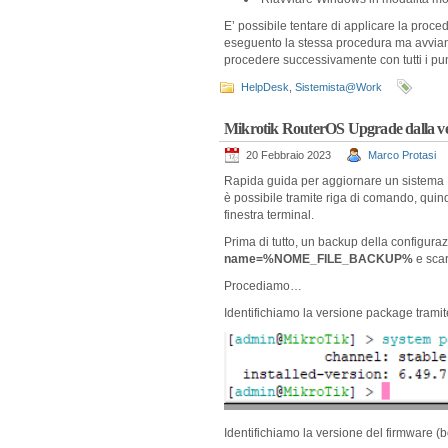
E’ possibile tentare di applicare la proce
eseguento la stessa procedura ma avviand
procedere successivamente con tutti i punt
HelpDesk
,
Sistemista@Work
Mikrotik RouterOS Upgrade dalla ver
20 Febbraio 2023
Marco Protasi
Rapida guida per aggiornare un sistema Mi
è possibile tramite riga di comando, quind
finestra terminal.
Prima di tutto, un backup della configura
name=%NOME_FILE_BACKUP%
e sca
Procediamo…
Identifichiamo la versione package trami
Identifichiamo la versione del firmware 