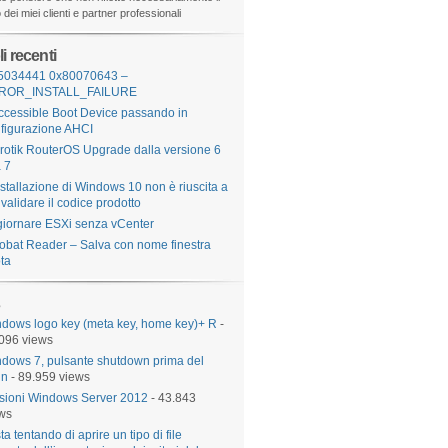
dei miei clienti e partner professionali
li recenti
5034441 0x80070643 –
ROR_INSTALL_FAILURE
ccessible Boot Device passando in
figurazione AHCI
rotik RouterOS Upgrade dalla versione 6
a 7
nstallazione di Windows 10 non è riuscita a
validare il codice prodotto
iornare ESXi senza vCenter
obat Reader – Salva con nome finestra
ta
dows logo key (meta key, home key)+ R
-
096 views
dows 7, pulsante shutdown prima del
in
- 89.959 views
sioni Windows Server 2012
- 43.843
ws
sta tentando di aprire un tipo di file