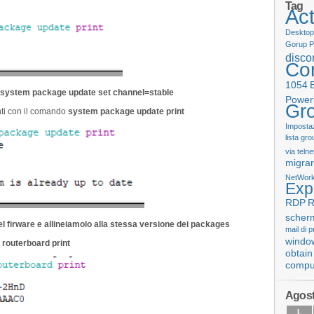
Tag
Act
Desktop
Gorup P
disco
Con
1054
system package update set channel=stable
Power
Gro
ti con il comando
system package update print
Impostaz
lista gro
via telne
migrar
NetWork
Exp
RDP
R
scher
 firware e allineiamolo alla stessa versione dei packages
mail di 
windo
routerboard print
obtain
compu
Agost
L