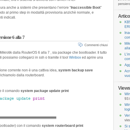
pensiero 
dura anche a sistemi che presentano l’errore “
Inaccessible Boot
”
o al primo step in modalità provvisoria anzichè normale, e
Artico
i indicati.
KB
ER
Ina
sione 6 alla 7
con
Mik
Commenti chiusi
all
krotik dalla RouterOS 6 alla 7 , sia package che bootloader. Il tutto
L’i
i possiamo collegarci in ssh o tramite il tool
Winbox
ed aprire una
con
Agg
zione corrente non è una cattiva idea,
system backup save
Acr
richiamolo dalla routerboard.
vuo
Views
te il comando
system package update print
Win
93.
Win
log
Ver
vie
(bootloader) con il comando
system routerboard print
Si 