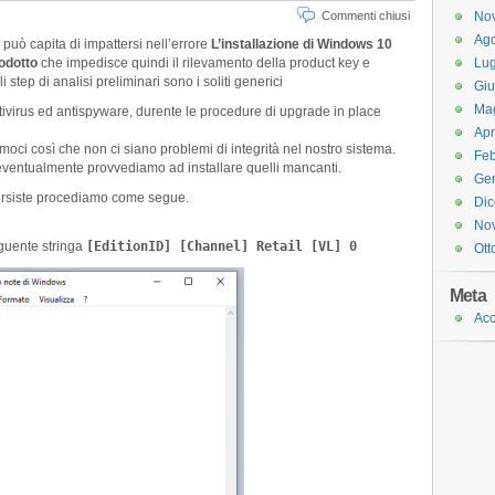
Commenti chiusi
No
Ago
può capita di impattersi nell’errore
L’installazione di Windows 10
rodotto
che impedisce quindi il rilevamento della product key e
Lug
 step di analisi preliminari sono i soliti generici
Gi
Ma
ivirus ed antispyware, durente le procedure di upgrade in place
Apr
moci così che non ci siano problemi di integrità nel nostro sistema.
Feb
eventualmente provvediamo ad installare quelli mancanti.
Ge
 persiste procediamo come segue.
Di
No
eguente stringa
[EditionID] [Channel] Retail [VL] 0
Ott
Meta
Acc