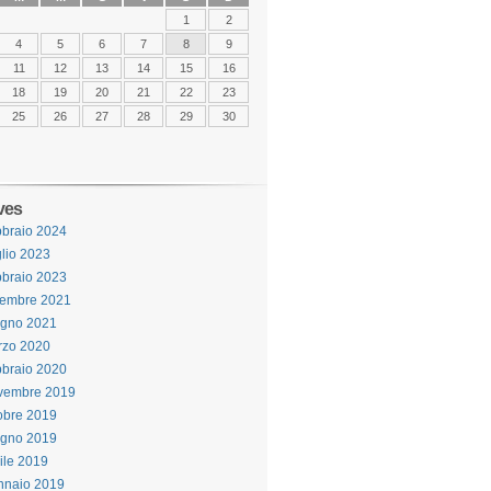
1
2
4
5
6
7
8
9
11
12
13
14
15
16
18
19
20
21
22
23
25
26
27
28
29
30
ves
braio 2024
lio 2023
braio 2023
cembre 2021
ugno 2021
rzo 2020
braio 2020
vembre 2019
obre 2019
ugno 2019
ile 2019
nnaio 2019