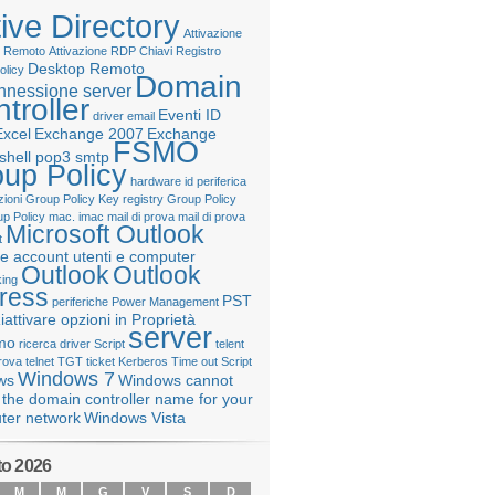
ive Directory
Attivazione
 Remoto
Attivazione RDP
Chiavi Registro
Desktop Remoto
olicy
Domain
nnessione server
troller
Eventi ID
driver
email
Excel
Exchange 2007
Exchange
FSMO
shell pop3 smtp
up Policy
hardware
id periferica
ioni Group Policy
Key registry Group Policy
up Policy
mac. imac
mail di prova
mail di prova
Microsoft Outlook
t
e account utenti e computer
Outlook
Outlook
ing
ress
PST
periferiche
Power Management
iattivare opzioni in Proprietà
server
mo
ricerca driver
Script
telent
prova
telnet
TGT
ticket Kerberos
Time out Script
Windows 7
ws
Windows cannot
 the domain controller name for your
ter network
Windows Vista
o 2026
M
M
G
V
S
D