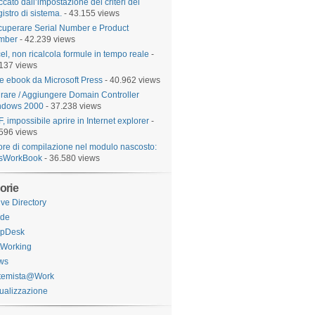
ccato dall’impostazione dei criteri del
istro di sistema.
- 43.155 views
uperare Serial Number e Product
mber
- 42.239 views
el, non ricalcola formule in tempo reale
-
137 views
e ebook da Microsoft Press
- 40.962 views
rare / Aggiungere Domain Controller
ndows 2000
- 37.238 views
, impossibile aprire in Internet explorer
-
596 views
ore di compilazione nel modulo nascosto:
isWorkBook
- 36.580 views
orie
ive Directory
ide
lpDesk
tWorking
ws
stemista@Work
tualizzazione