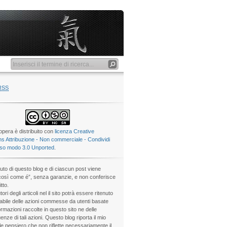
RSS
pera è distribuito con
licenza Creative
 Attribuzione - Non commerciale - Condividi
sso modo 3.0 Unported
.
nuto di questo blog e di ciascun post viene
“così come é”, senza garanzie, e non conferisce
itto.
tori degli articoli nel il sito potrà essere ritenuto
bile delle azioni commesse da utenti basate
ormazioni raccolte in questo sito ne delle
nze di tali azioni. Questo blog riporta il mio
e pensiero che non riflette necessariamente il