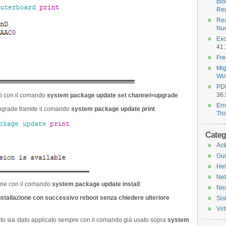
blo
Reg
Rec
Nu
Exc
41.
Fre
Mig
Wi
PDF
36.
i con il comando
system package update set channel=upgrade
Err
upgrade tramite il comando
system package update print
Th
Categ
Act
Gu
He
Ne
ione con il comando
system package update install
Ne
nstallazione con successivo reboot senza chiedere ulteriore
Si
Vir
nto sia stato applicato sempre con il comando già usato sopra
system