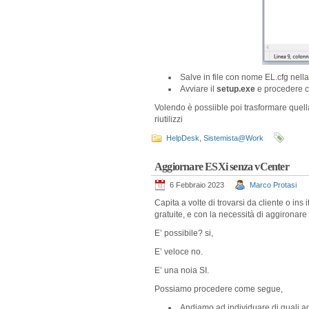
Salve in file con nome EL.cfg nell
Avviare il
setup.exe
e procedere co
Volendo è possiible poi trasformare quella
riutilizzi
HelpDesk
,
Sistemista@Work
Aggiornare ESXi senza vCenter
6 Febbraio 2023
Marco Protasi
Capita a volte di trovarsi da cliente o in
gratuite, e con la necessità di aggirona
E’ possibile? si,
E’ veloce no.
E’ una noia SI.
Possiamo procedere come segue,
Andiamo ad individuare di quali a