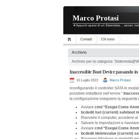
Marco Protasi
# Appunti sparsi di un Sistemista… server, ne
Contatti
Chi sono
Archivio
Archivio per la categoria ‘Sistemista@W
Inaccessible Boot Device passando i
10 Luglio 2023
Marco Protasi
riconfigurando il controller SATA in mod
possibile imbattersi nell’errore ”
Inaccess
la configurazione eseguiere la seguente
Avviare
cmd “Esegui Come Ammi
bcdedit /set {current} safeboot m
Riavvaire il computer, accedere al
Salvare le impostazioni e riavviare
Avviare
cmd “Esegui Come Ammi
bcdedit /deletevalue {current} s
Riavviare Windows in modalità morm