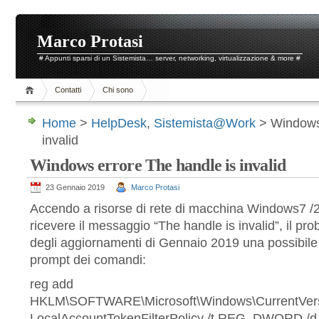
Marco Protasi
# Appunti sparsi di un Sistemista… server, networking, virtualizzazione & more #
Contatti
Chi sono
Home
>
HelpDesk
,
Sistemista@Work
> Windows 
invalid
Windows errore The handle is invalid
23 Gennaio 2019
Marco Protasi
Accendo a risorse di rete di macchina Windows7 /
ricevere il messaggio “The handle is invalid”, il p
degli aggiornamenti di Gennaio 2019 una possibile
prompt dei comandi:
reg add
HKLM\SOFTWARE\Microsoft\Windows\CurrentVersio
LocalAccountTokenFilterPolicy /t REG_DWORD /d 