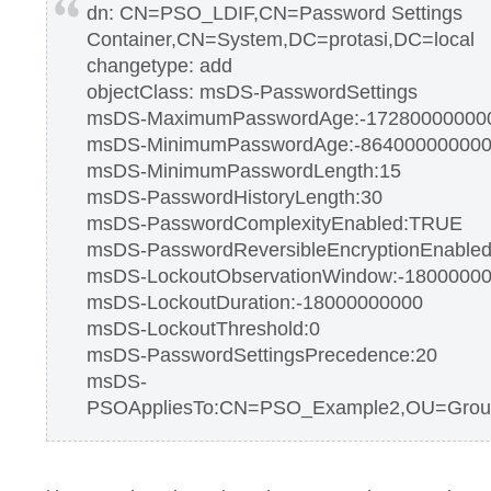
dn: CN=PSO_LDIF,CN=Password Settings
Container,CN=System,DC=protasi,DC=local
changetype: add
objectClass: msDS-PasswordSettings
msDS-MaximumPasswordAge:-17280000000
msDS-MinimumPasswordAge:-86400000000
msDS-MinimumPasswordLength:15
msDS-PasswordHistoryLength:30
msDS-PasswordComplexityEnabled:TRUE
msDS-PasswordReversibleEncryptionEnable
msDS-LockoutObservationWindow:-1800000
msDS-LockoutDuration:-18000000000
msDS-LockoutThreshold:0
msDS-PasswordSettingsPrecedence:20
msDS-
PSOAppliesTo:CN=PSO_Example2,OU=Group