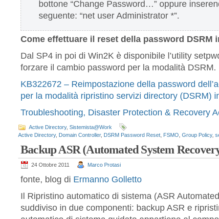
bottone “Change Password…” oppure inseren
seguente: “net user Administrator *”.
Come effettuare il reset della password DSRM 
Dal SP4 in poi di Win2K è disponibile l’utility setp
forzare il cambio password per la modalità DSRM.
KB322672 – Reimpostazione della password dell’a
per la modalità ripristino servizi directory (DSRM
Troubleshooting, Disaster Protection & Recovery Ac
Active Directory
,
Sistemista@Work
Active Directory
,
Domain Controller
,
DSRM Password Reset
,
FSMO
,
Group Policy
,
s
Backup ASR (Automated System Recover
24 Ottobre 2011
Marco Protasi
fonte, blog di
Ermanno Golletto
Il Ripristino automatico di sistema (ASR Automat
suddiviso in due componenti: backup ASR e ripristin