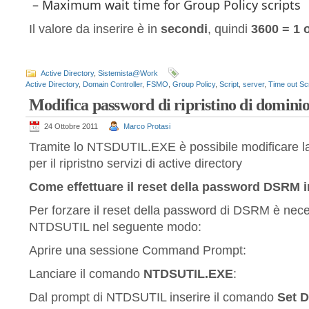
– Maximum wait time for Group Policy scripts
Il valore da inserire è in
secondi
, quindi
3600 = 1 
Active Directory
,
Sistemista@Work
Active Directory
,
Domain Controller
,
FSMO
,
Group Policy
,
Script
,
server
,
Time out Scr
Modifica password di ripristino di domini
24 Ottobre 2011
Marco Protasi
Tramite lo NTSDUTIL.EXE è possibile modificare
per il ripristno servizi di active directory
Come effettuare il reset della password DSRM
Per forzare il reset della password di DSRM è necessa
NTDSUTIL nel seguente modo:
Aprire una sessione Command Prompt:
Lanciare il comando
NTDSUTIL.EXE
:
Dal prompt di NTDSUTIL inserire il comando
Set 