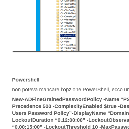
Powershell
non poteva mancare l’opzione PowerShell, ecco u
New-ADFineGrainedPasswordPolicy -Name “PS
Precedence 500 -ComplexityEnabled $true -Des
Users Password Policy”-DisplayName “Domain
LockoutDuration “0.12:00:00” -LockoutObserv
“0.00:15:00” -LockoutThreshold 10 -MaxPasswo