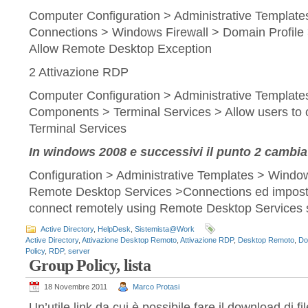
Computer Configuration > Administrative Templat
Connections > Windows Firewall > Domain Profile 
Allow Remote Desktop Exception
2 Attivazione RDP
Computer Configuration > Administrative Templat
Components > Terminal Services > Allow users to 
Terminal Services
In windows 2008 e successivi il punto 2 cambi
Configuration > Administrative Templates > Wind
Remote Desktop Services >Connections ed imposta
connect remotely using Remote Desktop Services
Active Directory
,
HelpDesk
,
Sistemista@Work
Active Directory
,
Attivazione Desktop Remoto
,
Attivazione RDP
,
Desktop Remoto
,
Do
Policy
,
RDP
,
server
Group Policy, lista
18 Novembre 2011
Marco Protasi
Un’utile link da cui è possibile fare il download di 