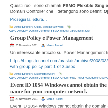
Questi ruoli sono chiamati
FSMO Flexible Single
Domain Controller che li detengono sono definiti
Op
Prosegui la lettura…
Active Directory
,
Guide
,
Sistemista@Work
Active Directory
,
Domain Controller
,
FSMO
,
ntdsutil
,
Operation Master
Group Policy e Power Management
25 Novembre 2011
Marco Protasi
Un interessante articolo sul Power Manangement t
https://blogs.technet.com/b/askds/archive/2008/0
with-group-policy-part-1-of-3.aspx
Active Directory
,
Sistemista@Work
Active Directory
,
Domain Controller
,
FSMO
,
Group Policy
,
Power Management
,
serve
Event ID 1054 Windows cannot obtain the 
name for your computer network
23 Novembre 2011
Marco Protasi
Event ID 1054 Windows cannot obtain the domain c