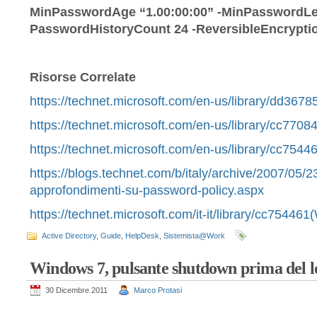
MinPasswordAge “1.00:00:00” -MinPasswordLe
PasswordHistoryCount 24 -ReversibleEncrypti
Risorse Correlate
https://technet.microsoft.com/en-us/library/dd367
https://technet.microsoft.com/en-us/library/cc770
https://technet.microsoft.com/en-us/library/cc754
https://blogs.technet.com/b/italy/archive/2007/05/
approfondimenti-su-password-policy.aspx
https://technet.microsoft.com/it-it/library/cc75446
Active Directory
,
Guide
,
HelpDesk
,
Sistemista@Work
Windows 7, pulsante shutdown prima del l
30 Dicembre 2011
Marco Protasi