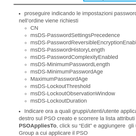
proseguire indicando le impostazioni password
nell’ordine viene richiesti
CN
msDS-PasswordSettingsPrecedence
msDS-PasswordReversibleEncryptionEnab
msDS-PasswordHistoryLength
msDS-PasswordComplexityEnabled
msDS-MinimumPasswordLength
msDS-MinimumPasswordAge
MaximumPasswordAge
msDS-LockoutThreshold
msDS-LockoutObservationWindow
msDS-LockoutDuration
Indicare ora a quali gruppi/utenti/utente appli
destro sul PSO creato e scorrere la lista attributi
PSOAppliesTo
, click su “Edit” e aggiungere gli 
Group a cui applicare il PSO