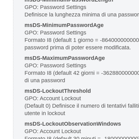
GPO: Password Settings
Definisce la lunghezza minima di una password
msDS-MinimumPasswordAge
GPO: Password Settings
Formato I8 (default 1 giorno = -864000000000
password prima di poter essere modificata.
msDS-MaximumPasswordAge
GPO: Password Settings
Formato I8 (default 42 giorni = -3628800000
di una password
msDS-LockoutThreshold
GPO: Account Lockout
(Default 0) Definisce il numero di tentativi falli
utente in lockout
msDS-LockoutObservationWindows
GPO: Account Lockout
Formato I8 (default 30 minuti = -1800000000