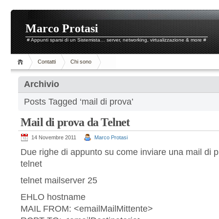
Marco Protasi
# Appunti sparsi di un Sistemista… server, networking, virtualizzazione & more #
Contatti
Chi sono
Archivio
Posts Tagged ‘mail di prova’
Mail di prova da Telnet
14 Novembre 2011
Marco Protasi
Due righe di appunto su come inviare una mail di p
telnet
telnet mailserver 25
EHLO hostname
MAIL FROM: <emailMailMittente>