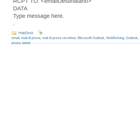
RCPT TO: <emailDestinatario>
DATA
Type message here.
.
HelpDesk
email
,
mail di prova
,
mail di prova via telnet
,
Microsoft Outlook
,
NetWorking
,
Outlook
,
prova
,
telnet