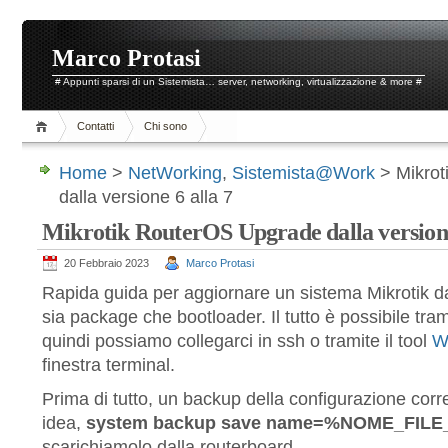
Marco Protasi
# Appunti sparsi di un Sistemista… server, networking, virtualizzazione & more #
Contatti
Chi sono
Home
>
NetWorking
,
Sistemista@Work
> Mikrot
dalla versione 6 alla 7
Mikrotik RouterOS Upgrade dalla versione
20 Febbraio 2023
Marco Protasi
Rapida guida per aggiornare un sistema Mikrotik da
sia package che bootloader. Il tutto è possibile tra
quindi possiamo collegarci in ssh o tramite il tool
W
finestra terminal.
Prima di tutto, un backup della configurazione corr
idea,
system backup save name=%NOME_FI
scarichiamolo dalla routerboard.