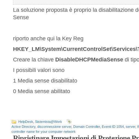
La soluzione proposta è proprio la disabilitazione d
Sense
riporto anche qui la Key Reg
HKEY_LM\System\CurrentControlSet\Services\T
Creare la chiave
DisableDHCPMediaSense
di tip
I possibili valori sono
1 Media sense disabilitato
0 Media sense abilitato
HelpDesk
,
Sistemista@Work
Active Directory
,
disconnessione server
,
Domain Controller
,
Eventi ID 1054
,
server
,
W
controller name for your computer network
Ripristinare Impostazioni di Protezione Pr