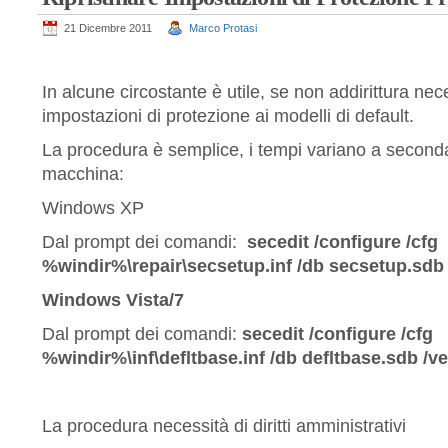
21 Dicembre 2011
Marco Protasi
In alcune circostante è utile, se non addirittura nece
impostazioni di protezione ai modelli di default.
La procedura è semplice, i tempi variano a seconda
macchina:
Windows XP
Dal prompt dei comandi:
secedit /configure /cfg
%windir%\repair\secsetup.inf /db secsetup.sdb
Windows Vista/7
Dal prompt dei comandi:
secedit /configure /cfg
%windir%\inf\defltbase.inf /db defltbase.sdb /v
La procedura necessità di diritti amministrativi