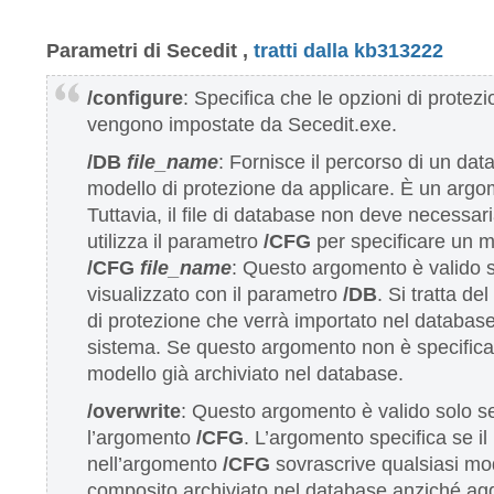
Parametri di
Secedit ,
tratti dalla kb313222
/configure
: Specifica che le opzioni di protez
vengono impostate da Secedit.exe.
/DB
file_name
: Fornisce il percorso di un dat
modello di protezione da applicare. È un argo
Tuttavia, il file di database non deve necessar
utilizza il parametro
/CFG
per specificare un m
/CFG
file_name
: Questo argomento è valido s
visualizzato con il parametro
/DB
. Si tratta d
di protezione che verrà importato nel database
sistema. Se questo argomento non è specificato
modello già archiviato nel database.
/overwrite
: Questo argomento è valido solo se
l’argomento
/CFG
. L’argomento specifica se il
nell’argomento
/CFG
sovrascrive qualsiasi mo
composito archiviato nel database anziché aggiu