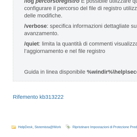
/log
percorsoregistro
È possibile utilizzare 
configurare il percorso del file di registro utili
delle modifiche.
/verbose
: specifica informazioni dettagliate sul
avanzamento.
/quiet
: limita la quantità di commenti visualizz
l’aggiornamento e nel file registro
Guida in linea disponibile
%windir%\help\sec
Rifemento kb313222
HelpDesk
,
Sistemista@Work
Ripristinare Impostazioni di Protezione Prede