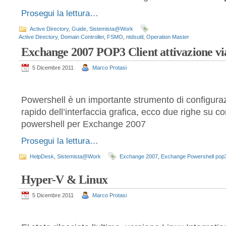
Prosegui la lettura…
Active Directory
,
Guide
,
Sistemista@Work
Active Directory
,
Domain Controller
,
FSMO
,
ntdsutil
,
Operation Master
Exchange 2007 POP3 Client attivazione vi
5 Dicembre 2011
Marco Protasi
Powershell è un importante strumento di configura
rapido dell’interfaccia grafica, ecco due righe su co
powershell per Exchange 2007
Prosegui la lettura…
HelpDesk
,
Sistemista@Work
Exchange 2007
,
Exchange Powershell pop
Hyper-V & Linux
5 Dicembre 2011
Marco Protasi