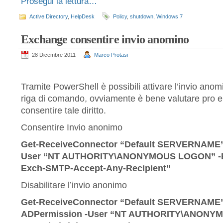
Prosegui la lettura…
Active Directory
,
HelpDesk
Policy
,
shutdown
,
Windows 7
Exchange consentire invio anomino
28 Dicembre 2011
Marco Protasi
Tramite PowerShell è possibili attivare l’invio ano
riga di comando, ovviamente è bene valutare pro e
consentire tale diritto.
Consentire Invio anonimo
Get-ReceiveConnector “Default SERVERNAME” 
User “NT AUTHORITY\ANONYMOUS LOGON” -E
Exch-SMTP-Accept-Any-Recipient”
Disabilitare l’invio anonimo
Get-ReceiveConnector “Default SERVERNAME”
ADPermission -User “NT AUTHORITY\ANONY