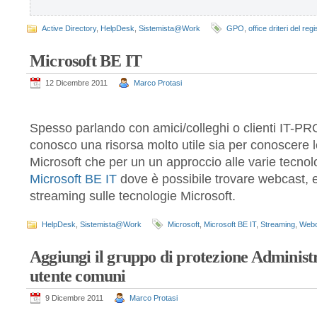
Active Directory
,
HelpDesk
,
Sistemista@Work
GPO
,
office driteri del reg
Microsoft BE IT
12 Dicembre 2011
Marco Protasi
Spesso parlando con amici/colleghi o clienti IT-P
conosco una risorsa molto utile sia per conoscere le
Microsoft che per un un approccio alle varie tecnol
Microsoft BE IT
dove è possibile trovare webcast, ev
streaming sulle tecnologie Microsoft.
HelpDesk
,
Sistemista@Work
Microsoft
,
Microsoft BE IT
,
Streaming
,
Webc
Aggiungi il gruppo di protezione Administra
utente comuni
9 Dicembre 2011
Marco Protasi