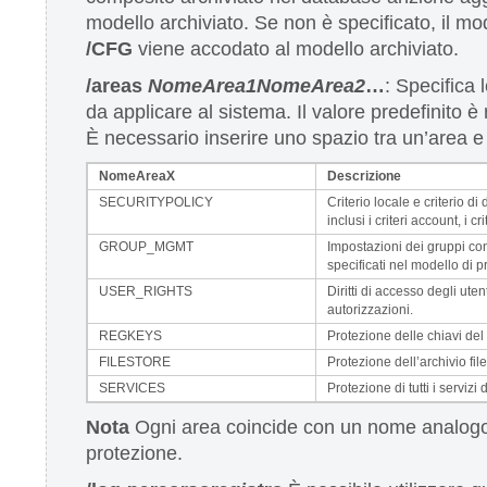
modello archiviato. Se non è specificato, il mo
/CFG
viene accodato al modello archiviato.
/areas
NomeArea1
NomeArea2
…
: Specifica 
da applicare al sistema. Il valore predefinito è r
È necessario inserire uno spazio tra un’area e l
NomeAreaX
Descrizione
SECURITYPOLICY
Criterio locale e criterio d
inclusi i criteri account, i cri
GROUP_MGMT
Impostazioni dei gruppi con r
specificati nel modello di p
USER_RIGHTS
Diritti di accesso degli ute
autorizzazioni.
REGKEYS
Protezione delle chiavi del
FILESTORE
Protezione dell’archivio file
SERVICES
Protezione di tutti i servizi d
Nota
Ogni area coincide con un nome analogo
protezione.