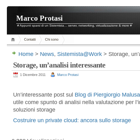
Marco Protasi
# Appunti sparsi di un Sistemista… server, networking, virtualizzazione & more #
Contatti
Chi sono
Home
>
News
,
Sistemista@Work
> Storage, un’a
Storage, un’analisi interessante
1 Dicembre 2011
Marco Protasi
Un’interessante post sul
Blog di Piergiorgio Malusa
utile come spunto di analisi nella valutazione per l
soluzioni storage
Costruire un private cloud: ancora sullo storage