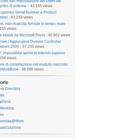
ccato dall’impostazione dei criteri del
istro di sistema.
- 43.155 views
uperare Serial Number e Product
mber
- 42.239 views
el, non ricalcola formule in tempo reale
-
135 views
e ebook da Microsoft Press
- 40.962 views
rare / Aggiungere Domain Controller
ndows 2000
- 37.235 views
, impossibile aprire in Internet explorer
-
594 views
ore di compilazione nel modulo nascosto:
isWorkBook
- 36.580 views
orie
ive Directory
ide
lpDesk
tWorking
ws
stemista@Work
tualizzazione