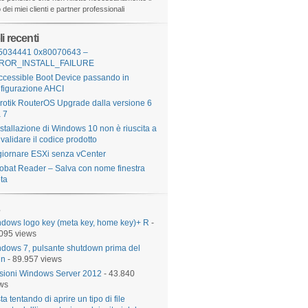
dei miei clienti e partner professionali
li recenti
5034441 0x80070643 –
ROR_INSTALL_FAILURE
ccessible Boot Device passando in
figurazione AHCI
rotik RouterOS Upgrade dalla versione 6
a 7
nstallazione di Windows 10 non è riuscita a
validare il codice prodotto
iornare ESXi senza vCenter
obat Reader – Salva con nome finestra
ta
dows logo key (meta key, home key)+ R
-
095 views
dows 7, pulsante shutdown prima del
in
- 89.957 views
sioni Windows Server 2012
- 43.840
ws
sta tentando di aprire un tipo di file