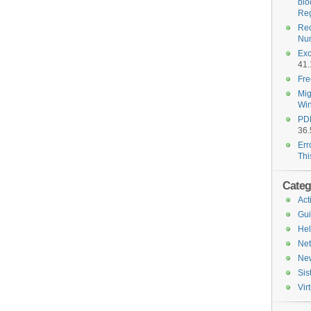
blo
Reg
Rec
Nu
Exc
41.
Fre
Mig
Wi
PDF
36.
Err
Th
Categ
Act
Gu
He
Ne
Ne
Si
Vir