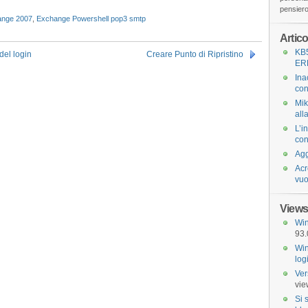
pensiero 
ange 2007
,
Exchange Powershell pop3 smtp
Artico
KB
el login
Creare Punto di Ripristino
ER
Ina
con
Mik
all
L’i
con
Agg
Acr
vuo
Views
Win
93.
Win
log
Ver
vie
Si 