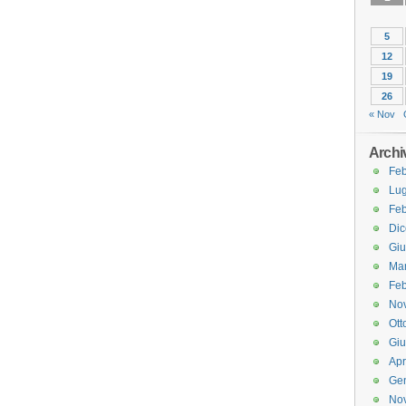
5
12
19
26
« Nov
Archi
Feb
Lug
Feb
Di
Gi
Ma
Feb
No
Ott
Gi
Apr
Ge
No