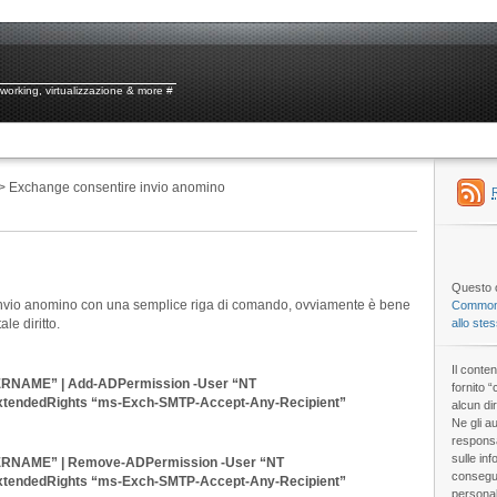
tworking, virtualizzazione & more #
> Exchange consentire invio anomino
Questo o
l’invio anomino con una semplice riga di comando, ovviamente è bene
Commons
le diritto.
allo ste
Il conte
ERNAME” | Add-ADPermission -User “NT
fornito 
ndedRights “ms-Exch-SMTP-Accept-Any-Recipient”
alcun dir
Ne gli au
responsa
sulle inf
ERNAME” | Remove-ADPermission -User “NT
consegue
ndedRights “ms-Exch-SMTP-Accept-Any-Recipient”
personal