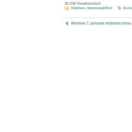
30.339 Visualizzazioni
HelpDesk
,
Sistemista@Work
Exch
Windows 7, pulsante shutdown prima d