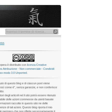
RSS
pera è distribuito con
licenza Creative
 Attribuzione - Non commerciale - Condividi
sso modo 3.0 Unported
.
nuto di questo blog e di ciascun post viene
“così come é”, senza garanzie, e non conferisce
itto.
tori degli articoli nel il sito potrà essere ritenuto
bile delle azioni commesse da utenti basate
ormazioni raccolte in questo sito ne delle
nze di tali azioni. Questo blog riporta il mio
e pensiero che non riflette necessariamente il