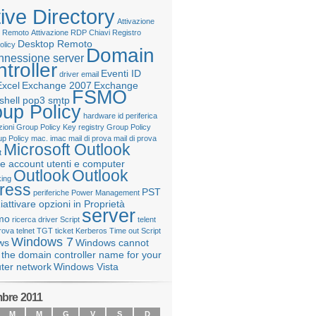
ive Directory
Attivazione
 Remoto
Attivazione RDP
Chiavi Registro
Desktop Remoto
olicy
Domain
nnessione server
troller
Eventi ID
driver
email
Excel
Exchange 2007
Exchange
FSMO
shell pop3 smtp
up Policy
hardware
id periferica
ioni Group Policy
Key registry Group Policy
up Policy
mac. imac
mail di prova
mail di prova
Microsoft Outlook
t
e account utenti e computer
Outlook
Outlook
ing
ress
PST
periferiche
Power Management
iattivare opzioni in Proprietà
server
mo
ricerca driver
Script
telent
prova
telnet
TGT
ticket Kerberos
Time out Script
Windows 7
ws
Windows cannot
 the domain controller name for your
ter network
Windows Vista
bre 2011
M
M
G
V
S
D