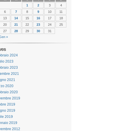
1
2
3
4
6
7
8
9
10
11
13
14
15
16
17
18
20
21
22
23
24
25
27
28
29
30
31
Gen »
ves
braio 2024
lio 2023
braio 2023
cembre 2021
ugno 2021
rzo 2020
braio 2020
vembre 2019
obre 2019
ugno 2019
ile 2019
nnaio 2019
vembre 2012