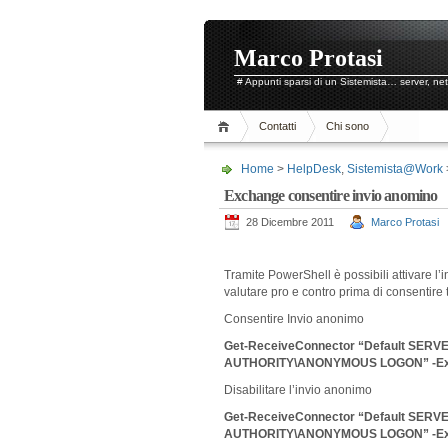
Marco Protasi
# Appunti sparsi di un Sistemista… server, ne
Contatti
Chi sono
Home
>
HelpDesk
,
Sistemista@Work
Exchange consentire invio anomino
28 Dicembre 2011
Marco Protasi
Tramite PowerShell è possibili attivare 
valutare pro e contro prima di consentire ta
Consentire Invio anonimo
Get-ReceiveConnector “Default SERV
AUTHORITY\ANONYMOUS LOGON” -Exte
Disabilitare l’invio anonimo
Get-ReceiveConnector “Default SERV
AUTHORITY\ANONYMOUS LOGON” -Exte