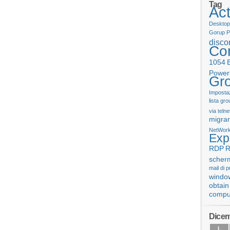
Tag
Act
Desktop
Gorup P
disco
Con
1054
Power
Gro
Impostaz
lista gro
via telne
migrar
NetWork
Exp
RDP
R
scher
mail di 
windo
obtain
compu
Dicem
L