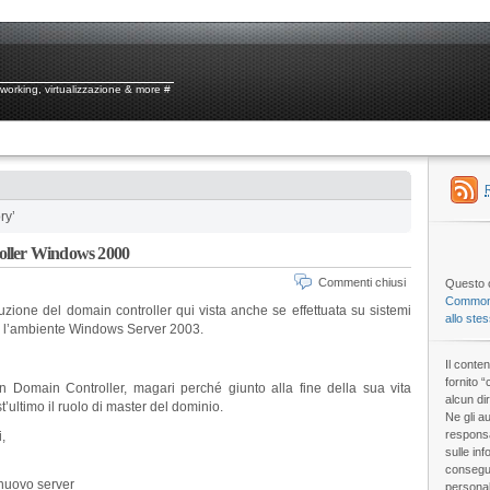
tworking, virtualizzazione & more #
ry’
oller Windows 2000
Commenti chiusi
Questo o
Commons
uzione del domain controller qui vista anche se effettuata su sistemi
allo ste
 l’ambiente Windows Server 2003.
Il conte
fornito 
n Domain Controller, magari perché giunto alla fine della sua vita
alcun dir
t’ultimo il ruolo di master del dominio.
Ne gli au
responsa
i,
sulle inf
consegue
nuovo server
personal