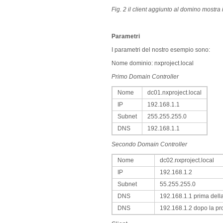
Fig. 2 il client aggiunto al domino mostra i
Parametri
I parametri del nostro esempio sono:
Nome dominio: nxproject.local
Primo Domain Controller
Nome
dc01.nxproject.local
IP
192.168.1.1
Subnet
255.255.255.0
DNS
192.168.1.1
Secondo Domain Controller
Nome
dc02.nxproject.local
IP
192.168.1.2
Subnet
55.255.255.0
DNS
192.168.1.1 prima del
DNS
192.168.1.2 dopo la p