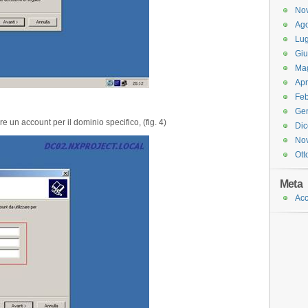
No
Ago
Lug
Gi
Ma
Apr
Feb
Ge
re un account per il dominio specifico, (fig. 4)
Di
No
Ott
Meta
Acc