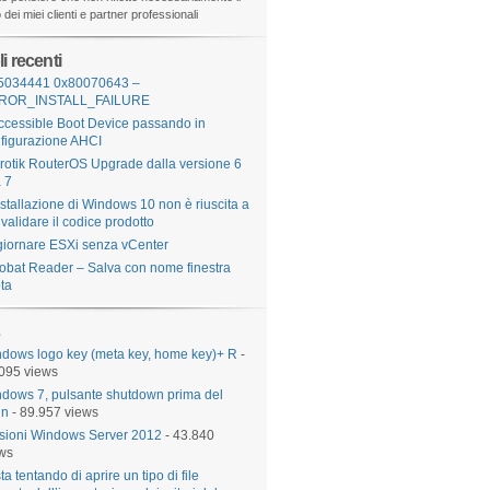
dei miei clienti e partner professionali
li recenti
5034441 0x80070643 –
ROR_INSTALL_FAILURE
ccessible Boot Device passando in
figurazione AHCI
rotik RouterOS Upgrade dalla versione 6
a 7
nstallazione di Windows 10 non è riuscita a
validare il codice prodotto
iornare ESXi senza vCenter
obat Reader – Salva con nome finestra
ta
dows logo key (meta key, home key)+ R
-
095 views
dows 7, pulsante shutdown prima del
in
- 89.957 views
sioni Windows Server 2012
- 43.840
ws
sta tentando di aprire un tipo di file