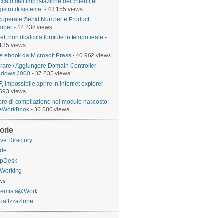
ccato dall’impostazione dei criteri del
istro di sistema.
- 43.155 views
uperare Serial Number e Product
mber
- 42.238 views
el, non ricalcola formule in tempo reale
-
135 views
e ebook da Microsoft Press
- 40.962 views
rare / Aggiungere Domain Controller
ndows 2000
- 37.235 views
, impossibile aprire in Internet explorer
-
593 views
ore di compilazione nel modulo nascosto:
isWorkBook
- 36.580 views
orie
ive Directory
ide
lpDesk
tWorking
ws
stemista@Work
tualizzazione