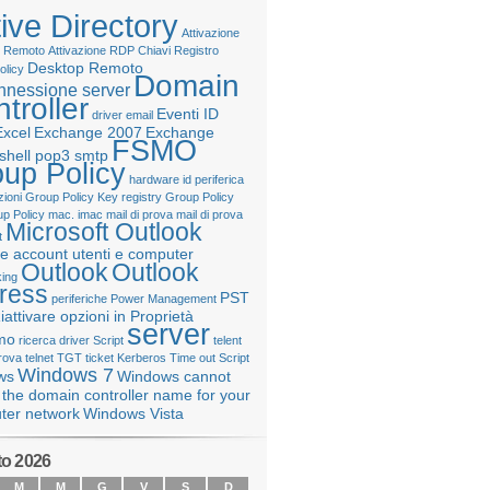
ive Directory
Attivazione
 Remoto
Attivazione RDP
Chiavi Registro
Desktop Remoto
olicy
Domain
nnessione server
troller
Eventi ID
driver
email
Excel
Exchange 2007
Exchange
FSMO
shell pop3 smtp
up Policy
hardware
id periferica
ioni Group Policy
Key registry Group Policy
up Policy
mac. imac
mail di prova
mail di prova
Microsoft Outlook
t
e account utenti e computer
Outlook
Outlook
ing
ress
PST
periferiche
Power Management
iattivare opzioni in Proprietà
server
mo
ricerca driver
Script
telent
prova
telnet
TGT
ticket Kerberos
Time out Script
Windows 7
ws
Windows cannot
 the domain controller name for your
ter network
Windows Vista
o 2026
M
M
G
V
S
D