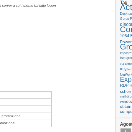
Tag
Act
l server a cui l’utente ha fatto logon
Desktop
Gorup P
disco
Con
1054
Power
Gro
Impostaz
lista gro
via telne
migrar
NetWork
Exp
RDP
R
scher
mail di 
windo
obtain
compu
la promozione
romozione
Agost
L