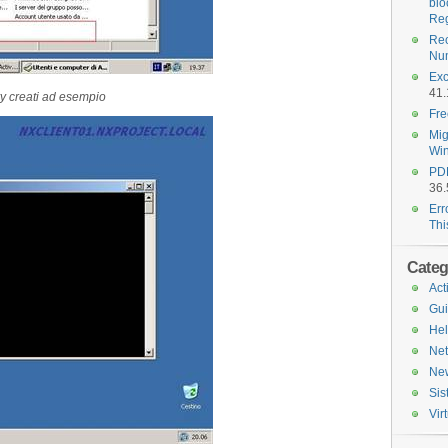
blo
Reg
Rec
Nu
Exc
41.
ry creati ad esempio
Fre
Mig
Wi
PDF
36.
Err
Th
Categ
Act
Gu
He
Ne
Ne
Si
Vir