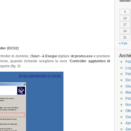
3
10
17
24
31
« Feb
ller (DC02)
Archi
roller di dominio, (
Start –
à
Esegui
digitare
dcpromo.exe
e premere
zione, quando richiesto scegliere la voce
“
Controller aggiuntivo di
Feb
guire (fig. 3)
Lug
Feb
Di
Gi
Ma
Feb
No
Ott
Gi
Apr
Ge