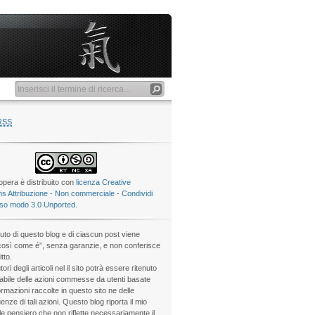
RSS
pera è distribuito con
licenza Creative
 Attribuzione - Non commerciale - Condividi
sso modo 3.0 Unported
.
nuto di questo blog e di ciascun post viene
“così come é”, senza garanzie, e non conferisce
itto.
tori degli articoli nel il sito potrà essere ritenuto
bile delle azioni commesse da utenti basate
ormazioni raccolte in questo sito ne delle
nze di tali azioni. Questo blog riporta il mio
e pensiero che non riflette necessariamente il