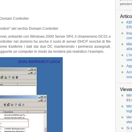
pensiero 
Artico
 Domain Controller
KB
ER
motion” del vechio Domain Controller
Ina
erver, entrambi con Windows 2000 Server SP4, li chiameremo DC01 e
con
ntroller nel dominio ha anche il ruolo di server DHCP nonché di file
Mik
ome trasferire i dati dai due DC mantenendo i permessi assegnati,
all
 aggiunto un computer in modo da rendere più realistico l’esempio.
L’i
con
Agg
Acr
vuo
Views
Win
93.
Win
log
Ver
vie
Si 