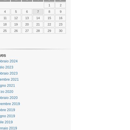
1
2
4
5
6
7
8
9
11
12
13
14
15
16
18
19
20
21
22
23
25
26
27
28
29
30
ves
braio 2024
lio 2023
braio 2023
cembre 2021
ugno 2021
rzo 2020
braio 2020
vembre 2019
obre 2019
ugno 2019
ile 2019
nnaio 2019