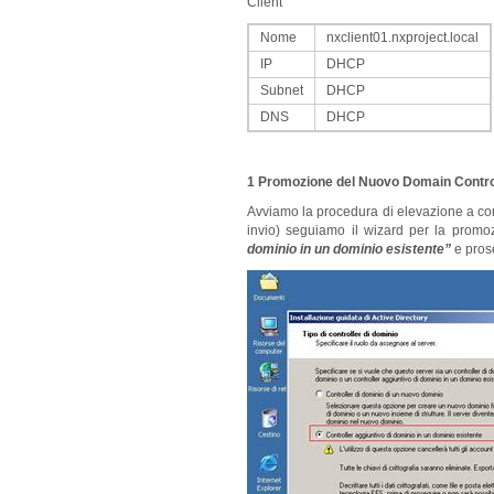
Client
Nome
nxclient01.nxproject.local
IP
DHCP
Subnet
DHCP
DNS
DHCP
1 Promozione del Nuovo Domain Contro
Avviamo la procedura di elevazione a cont
invio) seguiamo il wizard per la promo
dominio in un dominio esistente”
e prose