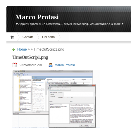
Marco Protasi
# Appunti sparsi di un Sistemista… server, networking, virtualizzazione & more #
Contatti
Chi sono
Home
> > TimeOutScrip1.png
TimeOutScrip1.png
5 Novembre 2011
Marco Protasi