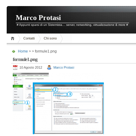
Marco Protasi
# Appunti sparsi di un Sistemista… server, networking, virtualizzazione & more #
Contatti
Chi sono
Home
> > formule1.png
formule1.png
10 Agosto 2012
Marco Protasi