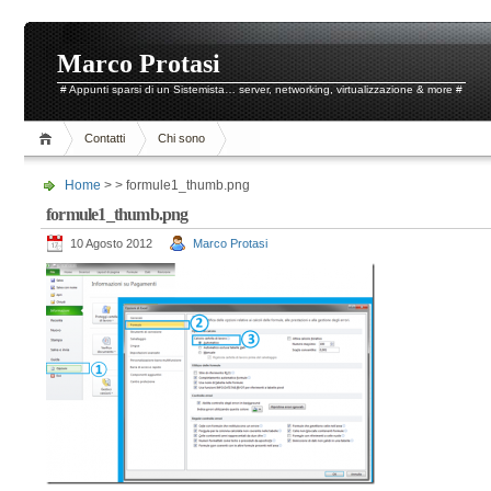
Marco Protasi
# Appunti sparsi di un Sistemista… server, networking, virtualizzazione & more #
Contatti
Chi sono
Home
> > formule1_thumb.png
formule1_thumb.png
10 Agosto 2012
Marco Protasi