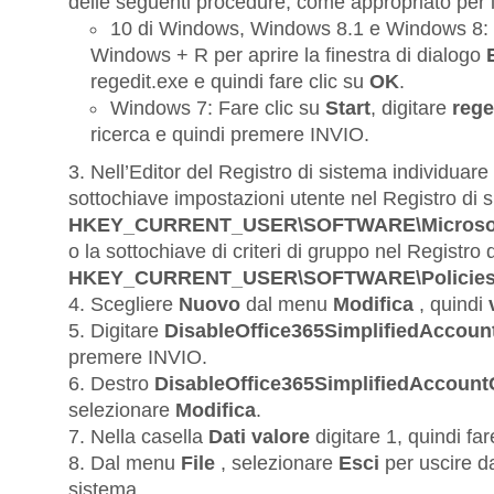
delle seguenti procedure, come appropriato per 
10 di Windows, Windows 8.1 e Windows 8:
Windows + R per aprire la finestra di dialogo
regedit.exe
e quindi fare clic su
OK
.
Windows 7:
Fare clic su
Start
, digitare
rege
ricerca e quindi premere INVIO.
Nell’Editor del Registro di sistema individuare e
sottochiave impostazioni utente nel Registro di 
HKEY_CURRENT_USER\SOFTWARE\Microsoft\O
o la sottochiave di criteri di gruppo nel Registro
HKEY_CURRENT_USER\SOFTWARE\Policies\Mic
Scegliere
Nuovo
dal menu
Modifica
, quindi
Digitare
DisableOffice365SimplifiedAccoun
premere INVIO.
Destro
DisableOffice365SimplifiedAccount
selezionare
Modifica
.
Nella casella
Dati valore
digitare
1
, quindi far
Dal menu
File
, selezionare
Esci
per uscire da
sistema.