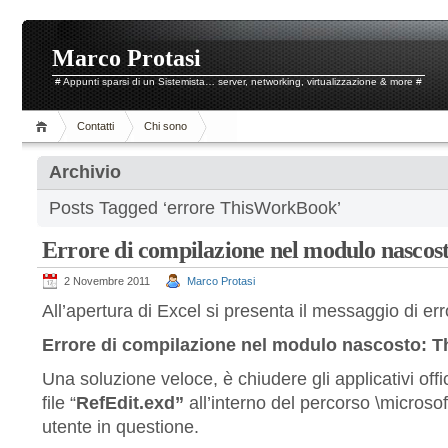
Marco Protasi
# Appunti sparsi di un Sistemista… server, networking, virtualizzazione & more #
Contatti
Chi sono
Archivio
Posts Tagged ‘errore ThisWorkBook’
Errore di compilazione nel modulo nasco
2 Novembre 2011
Marco Protasi
All’apertura di Excel si presenta il messaggio di err
Errore di compilazione nel modulo nascosto:
Una soluzione veloce, è chiudere gli applicativi offic
file “
RefEdit.exd”
all’interno del percorso \microsoft
utente in questione.