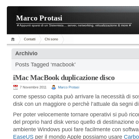
Marco Protasi
# Appunti sparsi di un Sistemista… server, networking, virtualizzazione & more #
Contatti
Chi sono
Archivio
Posts Tagged ‘macbook’
iMac MacBook duplicazione disco
7 Novembre 2011
Marco Protasi
come spesso capita può arrivare la necessità di sost
disk con un maggiore o perchè l’attuale da segni 
Per poter velocemente tornare operativi si può rico
del proprio hard disk verso quello di destinazione 
ambiente Windows puoi fare facilmente con softwa
EaseUS
per il mondo Apple possiamo usare
Carbo