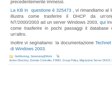
precedentemente immessi.
La KB in questione è 325473
, vi rimandiamo al l
illustra come trasferire il DHCP da un’or
NT/2000/2003 ad un server Windows 2003,
qui
in
come trasferire in pochi passaggi il databas
un’altro.
Inoltre vi segnaliamo la documentazione
Technet
di Windows 2003
.
NetWorking
,
Sistemista@Work
Active Directory
,
Domain Controller
,
FSMO
,
Group Policy
,
Migrazione Server DHCP
,