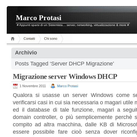
Marco Protasi
# Appunti sparsi di un Sistemista… server, networking, virtualizzazione & more #
Contatti
Chi sono
Archivio
Posts Tagged ‘Server DHCP Migrazione’
Migrazione server Windows DHCP
1 Novembre 2011
Marco Protasi
Qualora si usasse un server Windows come s
verificarsi casi in cui sia necessaria o magari utile
ed il database di tale funzione, magari a seguit
domain controller, o più semplicemente perchè 
compito ad altra macchina, dalle KB di Micros
essere possibile fare cioò senza dover riconfig