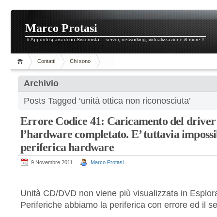
Marco Protasi
# Appunti sparsi di un Sistemista… server, networking, virtualizzazione & more #
Contatti
Chi sono
Archivio
Posts Tagged ‘unità ottica non riconosciuta’
Errore Codice 41: Caricamento del driver 
l’hardware completato. E’ tuttavia impossi
periferica hardware
9 Novembre 2011
Marco Protasi
Unità CD/DVD non viene più visualizzata in Esplor
Periferiche abbiamo la periferica con errore ed il