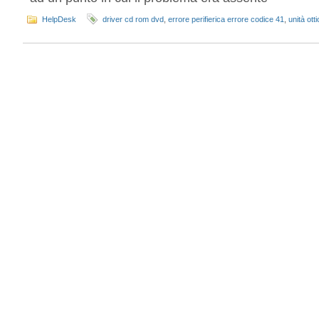
HelpDesk
driver cd rom dvd
,
errore perifierica errore codice 41
,
unità ott