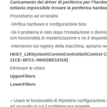
Caricamento del driver di periferica per l’hardw
tuttavia impossibile trovare la
periferica hardwa
Procediamo ad un’analisi
-Verifica hardware e configurazione bios
-Se il problema è nato dopo l’installazione o disins
con funzionalità di masterizzazione e ne è disponi
-Intervenire sul registry della macchina, apriamo r
HKEY_LM\
System\
CurrentControlSet\
Control
C
11CE
–
BFC1
–
08002BE10318}
Eliminare le chiavi
UpperFilters
LowerFilters
–
Usare le funzionalità di Ripristino configurazione
ad un punto in cui il problema era assente