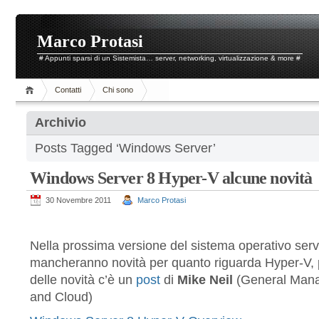
Marco Protasi
# Appunti sparsi di un Sistemista… server, networking, virtualizzazione & more #
Contatti
Chi sono
Archivio
Posts Tagged ‘Windows Server’
Windows Server 8 Hyper-V alcune novità
30 Novembre 2011
Marco Protasi
Nella prossima versione del sistema operativo serv
mancheranno novità per quanto riguarda Hyper-V, 
delle novità c’è un
post
di
Mike Neil
(General Mana
and Cloud)