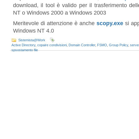
download, il tool è valido per il trasferimento del
NT o Windows 2000 a Windows 2003
Meritevole di attenzione è anche
scopy.exe
si app
Windows NT 4.0
Sistemista@Work
Active Directory
,
copaire condivisioni
,
Domain Controller
,
FSMO
,
Group Policy
,
serve
spsostamento file