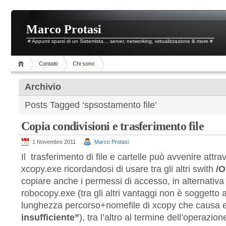
Marco Protasi
# Appunti sparsi di un Sistemista… server, networking, virtualizzazione & more #
Contatti
Chi sono
Archivio
Posts Tagged ‘spsostamento file’
Copia condivisioni e trasferimento file
1 Novembre 2011
Marco Protasi
Il trasferimento di file e cartelle può avvenire attr
xcopy.exe ricordandosi di usare tra gli altri swith
/O
copiare anche i permessi di accesso, in alternativ
robocopy.exe (tra gli altri vantaggi non è soggetto al
lunghezza percorso+nomefile di xcopy che causa er
insufficiente”
), tra l’altro al termine dell’operazi